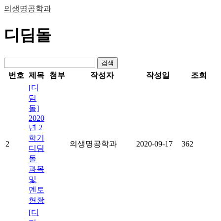
의생명공학과
디딤돌
검색
번호
제목
첨부
작성자
작성일
조회
[디
딤
돌]
2020
년 2
학기
2
의생명공학과
2020-09-17
362
디딤
돌
과목
및
멘토
현황
[디