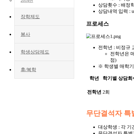
2014년
상담횟수 : 배정
상담내역 입력 : 
장학제도
프로세스
봉사
전학년 : 비정규
학생상담제도
전학년은 매
점)
※ 학생별 매학기 
휴/복학
학년
학기별 상담회
전학년
2회
무단결석자 특
대상학생 : 각 기
무단결석자 특별지