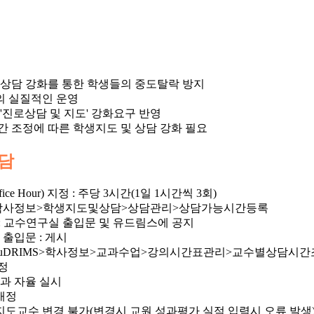
상담 강화를 통한 학생들의 중도탈락 방지
 실질적인 운영
'진로상담 및 지도' 강화요구 반영
 조정에 따른 학생지도 및 상담 강화 필요
담
e Hour) 지정 : 주당 3시간(1일 1시간씩 3회)
S>학사정보>학생지도및상담>상담관리>상담가능시간등록
 공개 : 교수연구실 출입문 및 유드림스에 공지
출입문 : 게시
: uDRIMS>학사정보>교과수업>강의시간표관리>교수별상담시간
정
과 자율 실시
배정
지도교수 변경 불가(변경시 교원 성과평가 실적 입력시 오류 발생