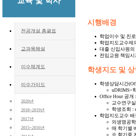
교육 및 학사
시행배경
전공개설 총괄표
학업이수 및 진로
학업지도교수제의
교과목해설
대졸 신입사원의 
전임교원 책임시간
이수체계도
학생지도 및 상
학생상담시간(Offic
이수가이드
uDRIM
Office Hour
2020년
교수연구실 
학생조회 
2018~2019년
학업지도교수 배
2017년
의생명공학
2015~2016년
매 학기별 
※ 학기중 