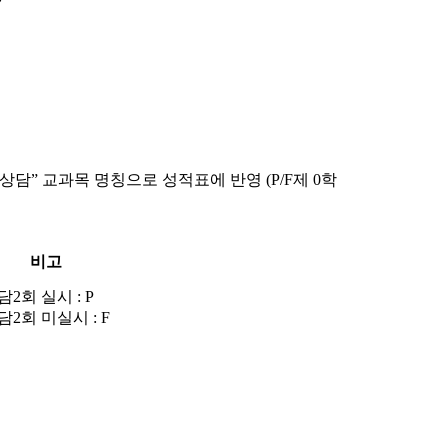
상담” 교과목 명칭으로 성적표에 반영 (P/F제 0학
비고
담2회 실시 : P
담2회 미실시 : F