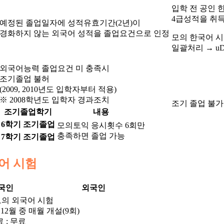
입학 전 공인 한
4급성적을 취득
예정된 졸업일자에 성적유효기간(2년)이
경화하지 않는 외국어 성적을 졸업요건으로 인정
모의 한국어 시
일괄처리 → u
외국어능력 졸업요건 미 충족시
조기졸업 불허
(2009, 2010년도 입학자부터 적용)
※ 2008학년도 입학자 경과조치
조기 졸업 불가
조기졸업학기
내용
6학기 조기졸업
모의토익 응시횟수 6회만
충족하면 졸업 가능
7학기 조기졸업
어 시험
국인
외국인
모의 외국어 시험
~ 12월 중 매월 개설(9회)
료 : 무료