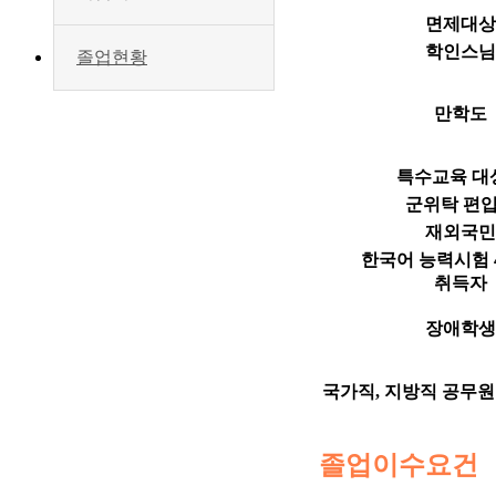
면제대상
학인스님
졸업현황
만학도
특수교육 대
군위탁 편
재외국민
한국어 능력시험
취득자
장애학생
국가직, 지방직 공무원
졸업이수요건