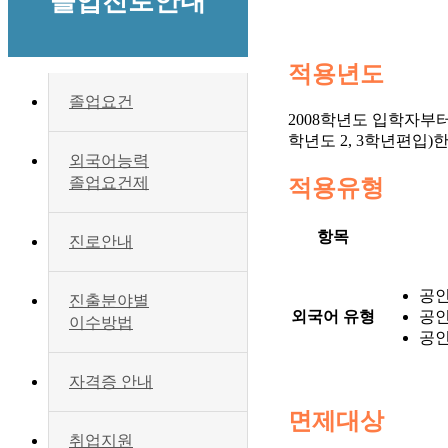
졸업진로안내
적용년도
졸업요건
2008학년도 입학자부터 
학년도 2, 3학년편입)
외국어능력
졸업요건제
적용유형
항목
진로안내
공인
진출분야별
외국어 유형
공인
이수방법
공인
자격증 안내
면제대상
취업지원