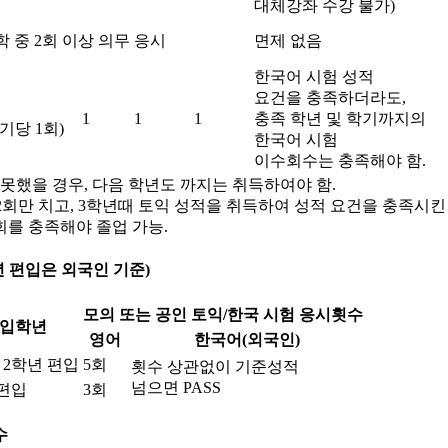
대체강좌 수강 불가)
학 중 2회 이상 의무 응시
면제 없음
한국어 시험 성적
요건을 충족하더라도,
회
1
1
1
충족 학년 및 학기까지의
기당 1회)
한국어 시험
이수회수는 충족해야 함.
 못했을 경우, 다음 학년도 까지는 취득하여야 함.
 2회만 치고, 3학년때 토익 성적을 취득하여 성적 요건을 충족시킨
회를 충족해야 졸업 가능.
년 편입은 외국인 기준)
모의 또는 공인 토익/한국 시험 응시횟수
입학년
영어
한국어(외국인)
 2학년 편입
5회
횟수 상관없이 기준성적
넘으면 PASS
 편입
3회
수