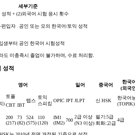
세부기준
험 성적 + (2)외국어 시험 응시 횟수
신·편입자
공인 또는 모의 한국어/토익 성적
신입생부터
공인 한국어 시험성적
라도 미충족시 졸업이 불가하며, 수료 처리함.
 성적
한국
영어
일어
중국어
(외국인
토플
토익
한국어
텝스
OPIC
JPT
JLPT
신 HSK
의)
스피킹
(TOPIK)
CBT
IBT
2급 이상
필기:5급
200
73
524
110
IM1
4급
700
(217)
(82)
(575)
(120)
(IM2)
(N3 이상)
회화:고급
 HSK는 2010년 전면 개정된 기준으로 설정