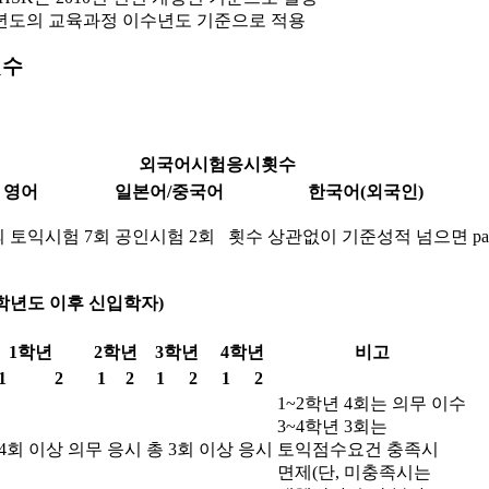
년도의 교육과정 이수년도 기준으로 적용
횟수
외국어시험응시횟수
영어
일본어/중국어
한국어(외국인)
의 토익시험 7회
공인시험 2회
횟수 상관없이 기준성적 넘으면 pa
0학년도 이후 신입학자)
1학년
2학년
3학년
4학년
비고
1
2
1
2
1
2
1
2
1~2학년 4회는 의무 이수
3~4학년 3회는
 4회 이상 의무 응시
총 3회 이상 응시
토익점수요건 충족시
면제(단, 미충족시는