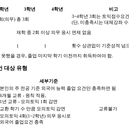
2학년
3학년
4학년
비고
3~4학년 3회는 토익점수요
회(의무)
총 3회
(단, 미충족시는 대체강좌 수
재학 중 2회 이상 의무 응시
면제 없음
횟수 상관없이 기준성적 넘으
1
1
 못했을 경우, 졸업 마지막 학기 이전까지 취득하여야 함.
건 대상 유형
세부기준
본인의 주 전공 기준 외국어 능력 졸업 요건만 충족하면 됨
6개월 교류 - 원칙 적용,
1년 교류 - 모의토익 1회 감면
교환 학기 수 만큼 모의토익 감면
교류불가
모의토익 4회(1~2학년) 의무 응시로
외국어 졸업요건 충족